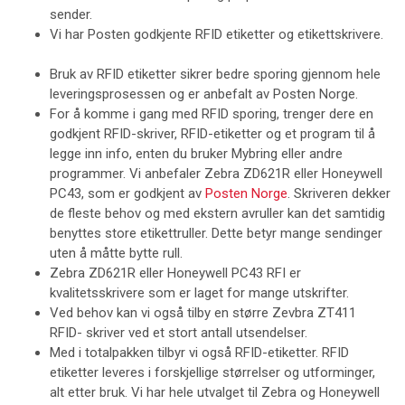
sender.
Vi har Posten godkjente RFID etiketter og etikettskrivere.
Bruk av RFID etiketter sikrer bedre sporing gjennom hele
leveringsprosessen og er anbefalt av Posten Norge.
For å komme i gang med RFID sporing, trenger dere en
godkjent RFID-skriver, RFID-etiketter
og et program til å
legge inn info, enten du bruker Mybring eller andre
programmer. Vi anbefaler Zebra ZD621R
eller Honeywell
PC43
, som er godkjent av
Posten Norge
. Skriveren dekker
de fleste behov og med ekstern avruller kan det samtidig
benyttes store etikettruller. Dette betyr mange sendinger
uten å måtte bytte rull.
Zebra ZD621R
eller Honeywell PC43 RFI
er
kvalitetsskrivere som er laget for mange utskrifter.
Ved behov kan vi også tilby en større Zevbra ZT411
RFID- skriver
ved et stort antall utsendelser.
Med i totalpakken tilbyr vi også RFID-etiketter
. RFID
etiketter leveres i forskjellige størrelser og utforminger,
alt etter bruk. Vi har hele utvalget til Zebra og Honeywell