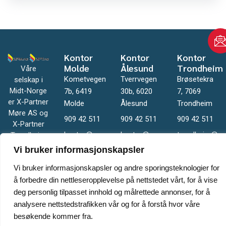
Kontor
Kontor
Kontor
Molde
Ålesund
Trondheim
Våre
Kometvegen
Tverrvegen
Brøsetekra
selskap i
Midt-Norge
7b, 6419
30b, 6020
7, 7069
er X-Partner
Molde
Ålesund
Trondheim
Møre AS og
909 42 511
909 42 511
909 42 511
X-Partner
kontor@xpm.no
kontor@xpm.no
trondheim@xp
Trondheim
AS.
Vi bruker informasjonskapsler
Vi bruker informasjonskapsler og andre sporingsteknologier for
å forbedre din nettleseropplevelse på nettstedet vårt, for å vise
deg personlig tilpasset innhold og målrettede annonser, for å
analysere nettstedstrafikken vår og for å forstå hvor våre
besøkende kommer fra.