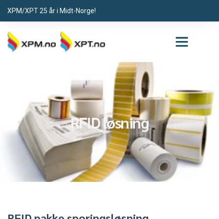
XPM/XPT 25 år i Midt-Norge!
RFID løsning
RFID pakke sporingsløsning