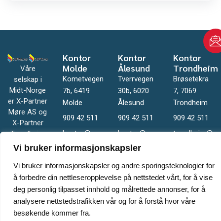
Kontor
Kontor
Kontor
Molde
Ålesund
Trondheim
Våre
Kometvegen
Tverrvegen
Brøsetekra
selskap i
Midt-Norge
7b, 6419
30b, 6020
7, 7069
er X-Partner
Molde
Ålesund
Trondheim
Møre AS og
909 42 511
909 42 511
909 42 511
X-Partner
kontor@xpm.no
kontor@xpm.no
trondheim@xp
Trondheim
AS.
Vi bruker informasjonskapsler
Vi bruker informasjonskapsler og andre sporingsteknologier for
å forbedre din nettleseropplevelse på nettstedet vårt, for å vise
deg personlig tilpasset innhold og målrettede annonser, for å
analysere nettstedstrafikken vår og for å forstå hvor våre
besøkende kommer fra.