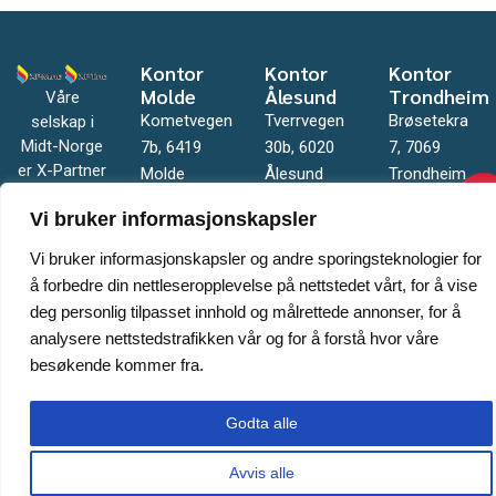
Kontor
Kontor
Kontor
Molde
Ålesund
Trondheim
Våre
Kometvegen
Tverrvegen
Brøsetekra
selskap i
Midt-Norge
7b, 6419
30b, 6020
7, 7069
er X-Partner
Molde
Ålesund
Trondheim
Møre AS og
909 42 511
909 42 511
909 42 511
Vi bruker informasjonskapsler
X-Partner
kontor@xpm.no
kontor@xpm.no
trondheim@xp
Trondheim
Vi bruker informasjonskapsler og andre sporingsteknologier for
AS.
å forbedre din nettleseropplevelse på nettstedet vårt, for å vise
deg personlig tilpasset innhold og målrettede annonser, for å
analysere nettstedstrafikken vår og for å forstå hvor våre
besøkende kommer fra.
Godta alle
© XPM - XPT – All rights reserved | Nettsiden er levert av Cateno AS
Avvis alle