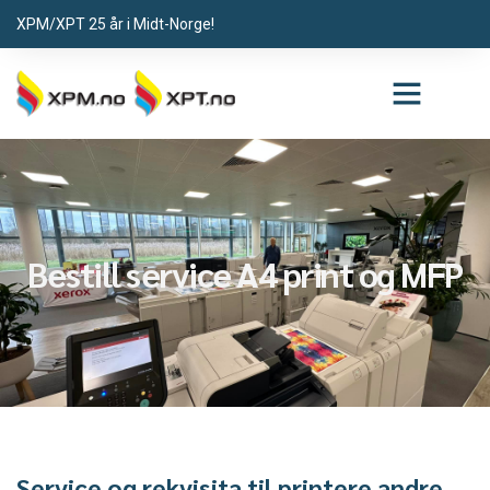
XPM/XPT 25 år i Midt-Norge!
Bestill service A4 print og MFP
Service og rekvisita til printere andre