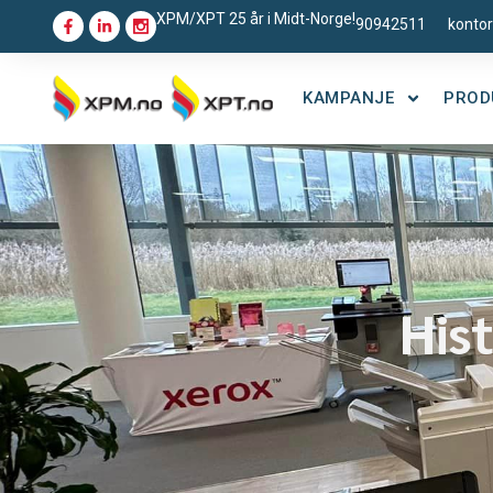
XPM/XPT 25 år i Midt-Norge!
90942511
konto
KAMPANJE
PROD
His