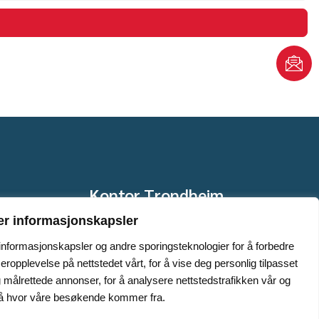
Kontor Trondheim
esund
Brøsetekra 7, 7069 Trondheim
er informasjonskapsler
909 42 511
 informasjonskapsler og andre sporingsteknologier for å forbedre
trondheim@xpt.no
seropplevelse på nettstedet vårt, for å vise deg personlig tilpasset
 målrettede annonser, for å analysere nettstedstrafikken vår og
stå hvor våre besøkende kommer fra.