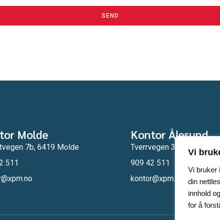
SEND
tor Molde
Kontor Ålesund
vegen 7b, 6419 Molde
Tverrvegen 30b, 6020 Ål
Vi bruk
2 511
909 42 511
Vi bruker
r@xpm.no
kontor@xpm.no
din nettle
innhold og
for å for