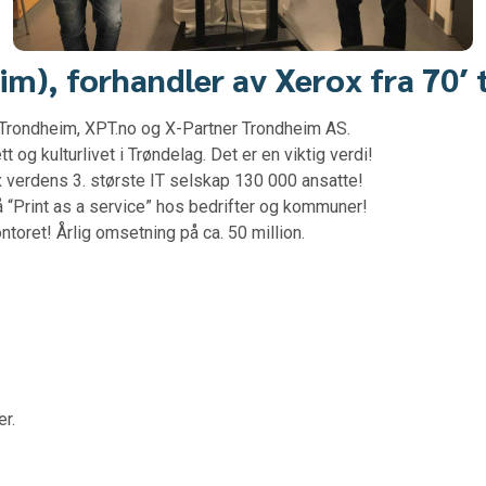
), forhandler av Xerox fra 70′ t
 Trondheim, XPT.no og X-Partner Trondheim AS.
t og kulturlivet i Trøndelag. Det er en viktig verdi!
x verdens 3. største IT selskap 130 000 ansatte!
“Print as a service” hos bedrifter og kommuner!
kontoret! Årlig omsetning på ca. 50 million.
er.