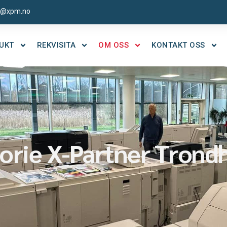
r@xpm.no
UKT
REKVISITA
OM OSS
KONTAKT OSS
torie X-Partner Trond