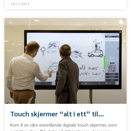
14/11/2019
Touch skjermer “alt i ett” til
møterom, kantine og demorom osv
Kom å se våre enestående digitale touch skjermer, som