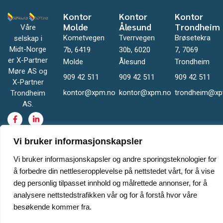
Kontor
Kontor
Kontor
Molde
Ålesund
Trondheim
Våre
Kometvegen
Tverrvegen
Brøsetekra
selskap i
Midt-Norge
7b, 6419
30b, 6020
7, 7069
er X-Partner
Molde
Ålesund
Trondheim
Møre AS og
909 42 511
909 42 511
909 42 511
X-Partner
kontor@xpm.no
kontor@xpm.no
trondheim@xp
Trondheim
AS.
Vi bruker informasjonskapsler
Vi bruker informasjonskapsler og andre sporingsteknologier for
å forbedre din nettleseropplevelse på nettstedet vårt, for å vise
deg personlig tilpasset innhold og målrettede annonser, for å
© XPM - XPT – All rights reserved | Nettsiden er levert av Cateno AS
analysere nettstedstrafikken vår og for å forstå hvor våre
besøkende kommer fra.