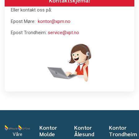
Kontaktskjema!
Eller kontakt oss på:
Epost Møre:
kontor@xpm.no
Epost Trondheim:
service@xpt.no
Kontor
Kontor
Kontor
Molde
Ålesund
Trondheim
Våre