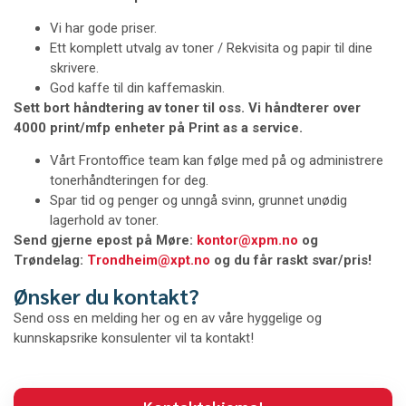
Vi har gode priser.
Ett komplett utvalg av toner / Rekvisita og papir til dine
skrivere.
God kaffe til din kaffemaskin.
Sett bort håndtering av toner til oss. Vi håndterer over
4000 print/mfp enheter på Print as a service.
Vårt Frontoffice team kan følge med på og administrere
tonerhåndteringen for deg.
Spar tid og penger og unngå svinn, grunnet unødig
lagerhold av toner.
Send gjerne epost på Møre:
kontor@xpm.no
og
Trøndelag:
Trondheim@xpt.no
og du får raskt svar/pris!
Ønsker du kontakt?
Send oss en melding her og en av våre hyggelige og
kunnskapsrike konsulenter vil ta kontakt!